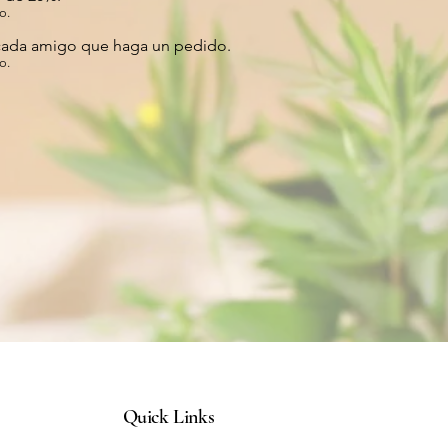
o.
cada amigo que haga un pedido.
o.
Quick Links