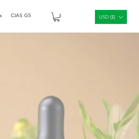
s
CIAS G5 Tablets & Vials
¿Análisis facial?
Gener
USD ($)