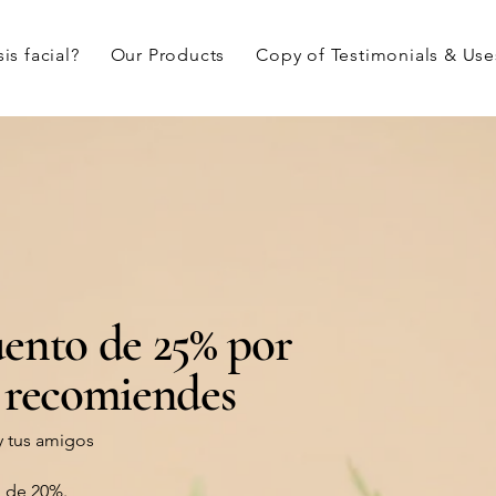
is facial?
Our Products
Copy of Testimonials & Use
ento de 25% por
 recomiendes
y tus amigos
o de 20%.