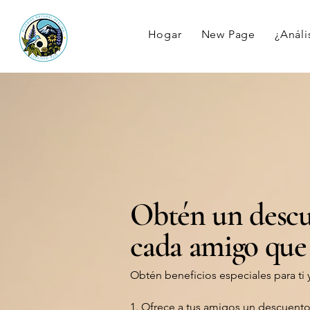
Hogar
New Page
¿Anális
Obtén un descu
cada amigo que
Obtén beneficios especiales para ti 
Ofrece a tus amigos un descuent